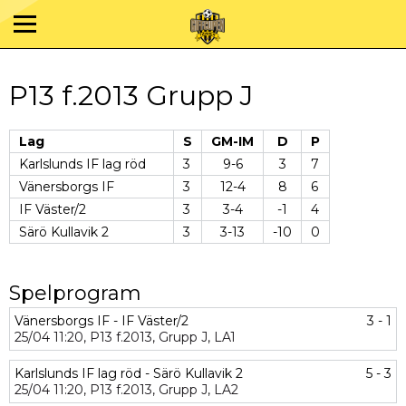
P13 f.2013 Grupp J
Lag
S
GM-IM
D
P
Karlslunds IF lag röd
3
9-6
3
7
Vänersborgs IF
3
12-4
8
6
IF Väster/2
3
3-4
-1
4
Särö Kullavik 2
3
3-13
-10
0
Spelprogram
Vänersborgs IF - IF Väster/2
3 - 1
25/04
11:20,
P13 f.2013,
Grupp J,
LA1
Karlslunds IF lag röd - Särö Kullavik 2
5 - 3
25/04
11:20,
P13 f.2013,
Grupp J,
LA2