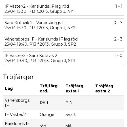
IF Väster/2 - Karlslunds IF lag röd
1 - 1
25/04
15:30,
P13 f.2013,
Grupp J,
NY1
Särö Kullavik 2 - Vänersborgs IF
0 - 7
25/04
15:30,
P13 f.2013,
Grupp J,
NY2
Vänersborgs IF - Karlslunds IF lag röd
2 - 3
25/04
19:40,
P13 f.2013,
Grupp J,
SP2
IF Väster/2 - Särö Kullavik 2
1 - 0
25/04
19:40,
P13 f.2013,
Grupp J,
SP1
Tröjfärger
Tröjfärg
Tröjfärg
Tröjfärg
Lag
ord.
extra 1
extra 2
Vänersborgs
Röd
Blå
IF
IF Väster/2
Orange
Svart
Karlslunds IF
röd
blå