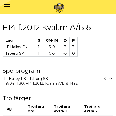
F14 f.2012 Kval.m A/B 8
Lag
S
GM-IM
D
P
IF Hallby FK
1
3-0
3
3
Taberg SK
1
0-3
-3
0
Spelprogram
IF Hallby FK - Taberg SK
3 - 0
19/04
11:30,
F14 f.2012,
Kval.m A/B 8,
NY2.
Tröjfärger
Tröjfärg
Tröjfärg
Tröjfärg
Lag
ord.
extra 1
extra 2