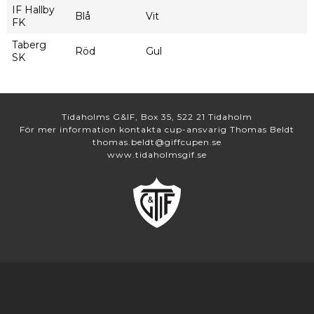
IF Hallby
Blå
Vit
FK
Taberg
Röd
Gul
SK
Tidaholms G&IF, Box 35, 522 21 Tidaholm
För mer information kontakta cup-ansvarig Thomas Beldt
thomas.beldt@giffcupen.se
www.tidaholmsgif.se