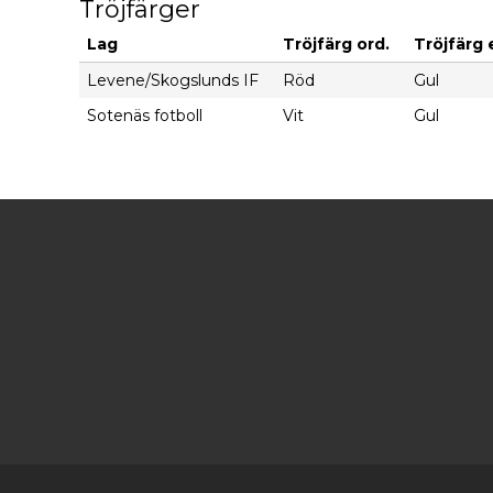
Tröjfärger
Lag
Tröjfärg ord.
Tröjfärg 
Levene/Skogslunds IF
Röd
Gul
Sotenäs fotboll
Vit
Gul