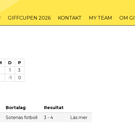
R
GIFFCUPEN 2026
KONTAKT
MY TEAM
OM G
M
D
P
1
3
-1
0
Bortalag
Resultat
Sotenäs fotboll
3 - 4
Läs mer