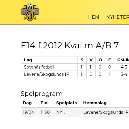
HEM
NYHETE
F14 f.2012 Kval.m A/B 7
Lag
S
V
O
F
GM-I
Sotenäs fotboll
1
1
0
0
4-3
Levene/Skogslunds IF
1
0
0
1
3-4
Spelprogram
Dag
Tid
Spelplats
Hemmalag
19/04
11:30
NY1.
Levene/Skogslunds IF