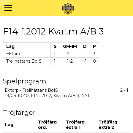
F14 f.2012 Kval.m A/B 3
Lag
S
GM-IM
D
P
Ektorp
1
2-1
1
3
Trollhättans BoIS
1
1-2
-1
0
Spelprogram
Ektorp - Trollhättans BoIS
2 - 1
19/04
10:40,
F14 f.2012,
Kval.m A/B 3,
NY1.
Tröjfärger
Tröjfärg
Tröjfärg
Tröjfärg
Lag
ord.
extra 1
extra 2