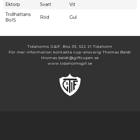
Ektorp
Svart
Vit
Trollhättans
Röd
Gul
BoIS
Tidaholms G&IF, Box 35, 522 21 Tidaholm
För mer information kontakta cup-ansvarig Thomas Beldt
thomas.beldt@giffcupen.se
www.tidaholmsgif.se