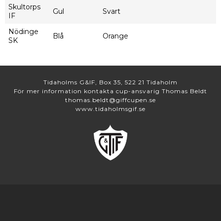
Skultorps
Gul
Svart
IF
Nödinge
Blå
Orange
SK
Tidaholms G&IF, Box 35, 522 21 Tidaholm
För mer information kontakta cup-ansvarig Thomas Beldt
thomas.beldt@giffcupen.se
www.tidaholmsgif.se