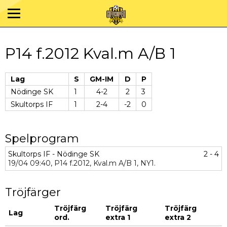
P14 f.2012 Kval.m A/B 1
Lag
S
GM-IM
D
P
Nödinge SK
1
4-2
2
3
Skultorps IF
1
2-4
-2
0
Spelprogram
Skultorps IF - Nödinge SK
2 - 4
19/04
09:40,
P14 f.2012,
Kval.m A/B 1,
NY1.
Tröjfärger
Tröjfärg
Tröjfärg
Tröjfärg
Lag
ord.
extra 1
extra 2