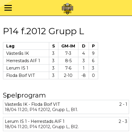
P14 f.2012 Grupp L
Lag
S
GM-IM
D
P
Västerås IK
3
7-3
4
9
Herrestads AIF 1
3
8-5
3
6
Lerum IS 1
3
7-6
1
3
Floda Boif VIT
3
2-10
-8
0
Spelprogram
Västerås IK - Floda Boif VIT
2 - 1
18/04
11:20,
P14 f.2012,
Grupp L,
BI1.
Lerum IS 1 - Herrestads AIF 1
2 - 3
18/04
11:20,
P14 f.2012,
Grupp L,
BI2.