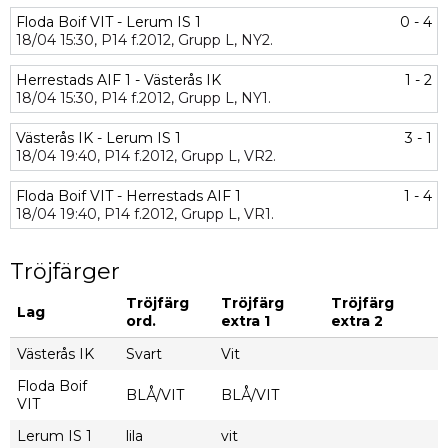
Floda Boif VIT - Lerum IS 1
0 - 4
18/04
15:30,
P14 f.2012,
Grupp L,
NY2.
Herrestads AIF 1 - Västerås IK
1 - 2
18/04
15:30,
P14 f.2012,
Grupp L,
NY1.
Västerås IK - Lerum IS 1
3 - 1
18/04
19:40,
P14 f.2012,
Grupp L,
VR2.
Floda Boif VIT - Herrestads AIF 1
1 - 4
18/04
19:40,
P14 f.2012,
Grupp L,
VR1.
Tröjfärger
Tröjfärg
Tröjfärg
Tröjfärg
Lag
ord.
extra 1
extra 2
Västerås IK
Svart
Vit
Floda Boif
BLÅ/VIT
BLÅ/VIT
VIT
Lerum IS 1
lila
vit