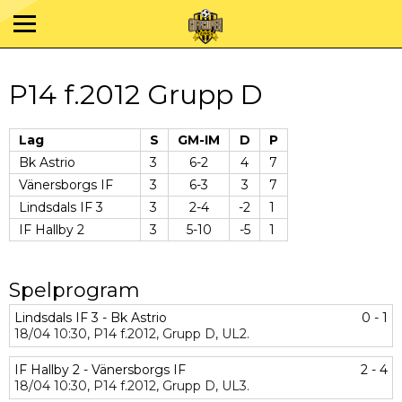
P14 f.2012 Grupp D
Lag
S
GM-IM
D
P
Bk Astrio
3
6-2
4
7
Vänersborgs IF
3
6-3
3
7
Lindsdals IF 3
3
2-4
-2
1
IF Hallby 2
3
5-10
-5
1
Spelprogram
Lindsdals IF 3 - Bk Astrio
0 - 1
18/04
10:30,
P14 f.2012,
Grupp D,
UL2.
IF Hallby 2 - Vänersborgs IF
2 - 4
18/04
10:30,
P14 f.2012,
Grupp D,
UL3.