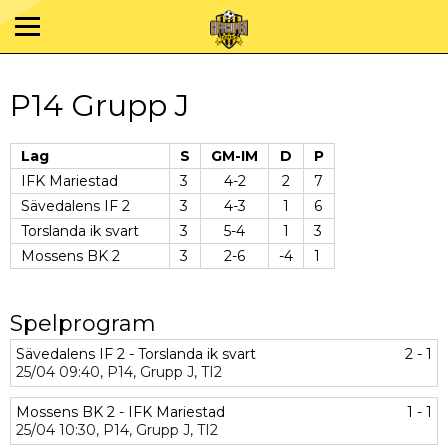
P14 Grupp J
Lag
S
GM-IM
D
P
IFK Mariestad
3
4-2
2
7
Sävedalens IF 2
3
4-3
1
6
Torslanda ik svart
3
5-4
1
3
Mossens BK 2
3
2-6
-4
1
Spelprogram
Sävedalens IF 2 - Torslanda ik svart
2 - 1
25/04
09:40,
P14,
Grupp J,
TI2
Mossens BK 2 - IFK Mariestad
1 - 1
25/04
10:30,
P14,
Grupp J,
TI2