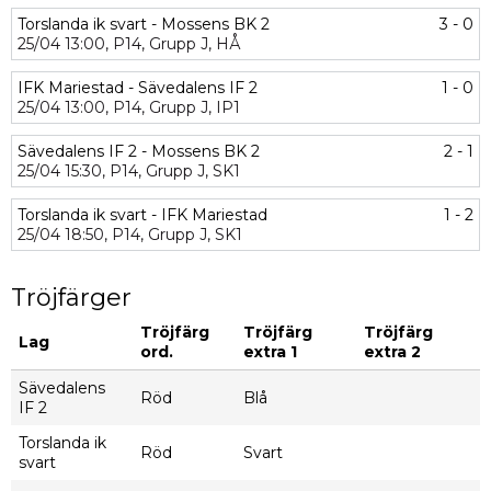
Torslanda ik svart - Mossens BK 2
3 - 0
25/04
13:00,
P14,
Grupp J,
HÅ
IFK Mariestad - Sävedalens IF 2
1 - 0
25/04
13:00,
P14,
Grupp J,
IP1
Sävedalens IF 2 - Mossens BK 2
2 - 1
25/04
15:30,
P14,
Grupp J,
SK1
Torslanda ik svart - IFK Mariestad
1 - 2
25/04
18:50,
P14,
Grupp J,
SK1
Tröjfärger
Tröjfärg
Tröjfärg
Tröjfärg
Lag
ord.
extra 1
extra 2
Sävedalens
Röd
Blå
IF 2
Torslanda ik
Röd
Svart
svart