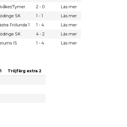
lvåker/Tymer
2 - 0
Läs mer
ödinge SK
1 - 1
Läs mer
ästra Frölunda 1
1 - 4
Läs mer
ödinge SK
4 - 2
Läs mer
erums IS
1 - 4
Läs mer
1
Tröjfärg extra 2