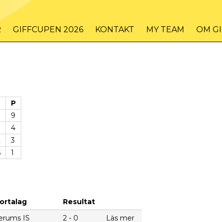
R
GIFFCUPEN 2026
KONTAKT
MY TEAM
OM G
D
P
9
4
2
3
5
1
ortalag
Resultat
erums IS
2 - 0
Läs mer