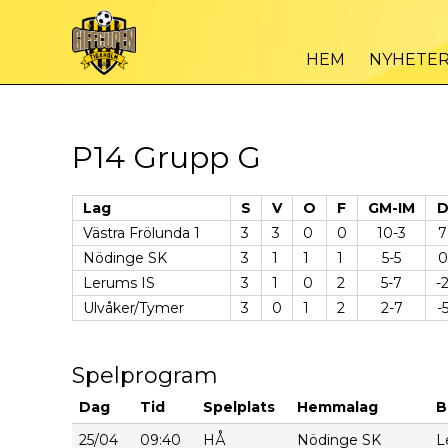
HEM
NYHETE
P14 Grupp G
Lag
S
V
O
F
GM-IM
Västra Frölunda 1
3
3
0
0
10-3
7
Nödinge SK
3
1
1
1
5-5
0
Lerums IS
3
1
0
2
5-7
-
Ulvåker/Tymer
3
0
1
2
2-7
-
Spelprogram
Dag
Tid
Spelplats
Hemmalag
B
25/04
09:40
HÅ
Nödinge SK
L