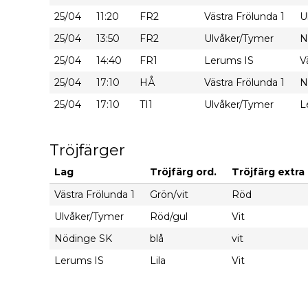
25/04
11:20
FR2
Västra Frölunda 1
U
25/04
13:50
FR2
Ulvåker/Tymer
N
25/04
14:40
FR1
Lerums IS
V
25/04
17:10
HÅ
Västra Frölunda 1
N
25/04
17:10
TI1
Ulvåker/Tymer
L
Tröjfärger
Lag
Tröjfärg ord.
Tröjfärg extra 
Västra Frölunda 1
Grön/vit
Röd
Ulvåker/Tymer
Röd/gul
Vit
Nödinge SK
blå
vit
Lerums IS
Lila
Vit