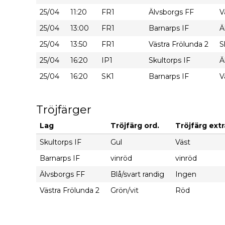
25/04
11:20
FR1
Älvsborgs FF
V
25/04
13:00
FR1
Barnarps IF
Ä
25/04
13:50
FR1
Västra Frölunda 2
S
25/04
16:20
IP1
Skultorps IF
Ä
25/04
16:20
SK1
Barnarps IF
V
Tröjfärger
Lag
Tröjfärg ord.
Tröjfärg extr
Skultorps IF
Gul
Väst
Barnarps IF
vinröd
vinröd
Älvsborgs FF
Blå/svart randig
Ingen
Västra Frölunda 2
Grön/vit
Röd