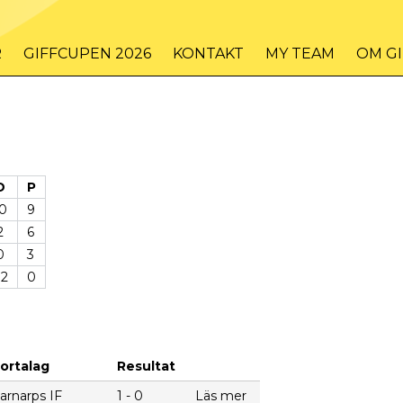
R
GIFFCUPEN 2026
KONTAKT
MY TEAM
OM G
D
P
0
9
2
6
0
3
12
0
ortalag
Resultat
arnarps IF
1 - 0
Läs mer