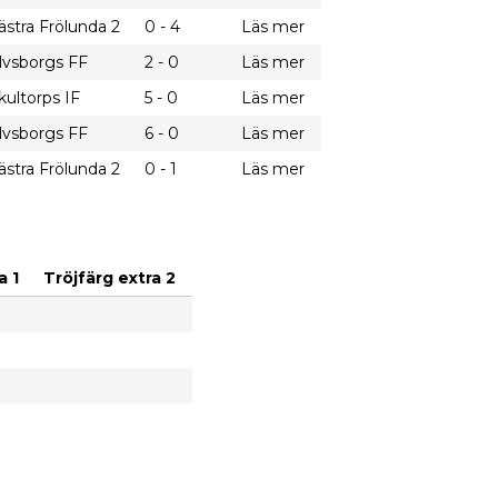
ästra Frölunda 2
0 - 4
Läs mer
lvsborgs FF
2 - 0
Läs mer
kultorps IF
5 - 0
Läs mer
lvsborgs FF
6 - 0
Läs mer
ästra Frölunda 2
0 - 1
Läs mer
a 1
Tröjfärg extra 2