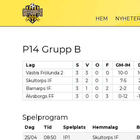
HEM
NYHETE
P14 Grupp B
Lag
S
V
O
F
GM-IM
Västra Frölunda 2
3
3
0
0
10-0
1
Skultorps IF
3
2
0
1
7-5
Barnarps IF
3
1
0
2
2-2
Älvsborgs FF
3
0
0
3
0-12
-
Spelprogram
Dag
Tid
Spelplats
Hemmalag
B
25/04
08:50
IP1
Skultorps IF
B