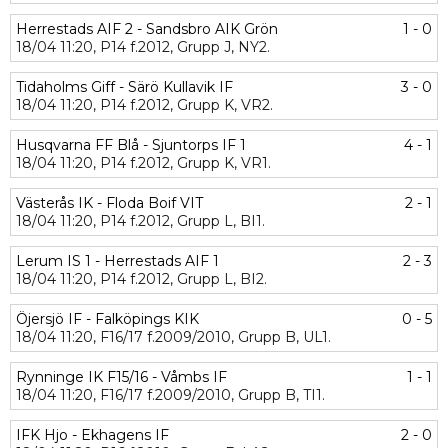
Herrestads AIF 2 - Sandsbro AIK Grön
1 - 0
18/04
11:20,
P14 f.2012,
Grupp J,
NY2.
Tidaholms Giff - Särö Kullavik IF
3 - 0
18/04
11:20,
P14 f.2012,
Grupp K,
VR2.
Husqvarna FF Blå - Sjuntorps IF 1
4 - 1
18/04
11:20,
P14 f.2012,
Grupp K,
VR1.
Västerås IK - Floda Boif VIT
2 - 1
18/04
11:20,
P14 f.2012,
Grupp L,
BI1.
Lerum IS 1 - Herrestads AIF 1
2 - 3
18/04
11:20,
P14 f.2012,
Grupp L,
BI2.
Öjersjö IF - Falköpings KIK
0 - 5
18/04
11:20,
F16/17 f.2009/2010,
Grupp B,
UL1.
Rynninge IK F15/16 - Våmbs IF
1 - 1
18/04
11:20,
F16/17 f.2009/2010,
Grupp B,
TI1.
IFK Hjo - Ekhagens IF
2 - 0