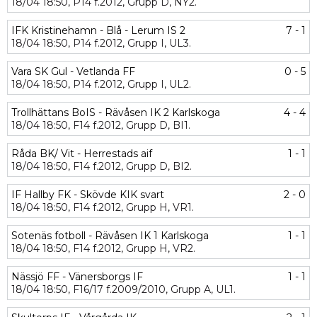
18/04
18:50,
P14 f.2012,
Grupp D,
NY2.
IFK Kristinehamn - Blå - Lerum IS 2
7 - 1
18/04
18:50,
P14 f.2012,
Grupp I,
UL3.
Vara SK Gul - Vetlanda FF
0 - 5
18/04
18:50,
P14 f.2012,
Grupp I,
UL2.
Trollhättans BoIS - Rävåsen IK 2 Karlskoga
4 - 4
18/04
18:50,
F14 f.2012,
Grupp D,
BI1.
Råda BK/ Vit - Herrestads aif
1 - 1
18/04
18:50,
F14 f.2012,
Grupp D,
BI2.
IF Hallby FK - Skövde KIK svart
2 - 0
18/04
18:50,
F14 f.2012,
Grupp H,
VR1.
Sotenäs fotboll - Rävåsen IK 1 Karlskoga
1 - 1
18/04
18:50,
F14 f.2012,
Grupp H,
VR2.
Nässjö FF - Vänersborgs IF
1 - 1
18/04
18:50,
F16/17 f.2009/2010,
Grupp A,
UL1.