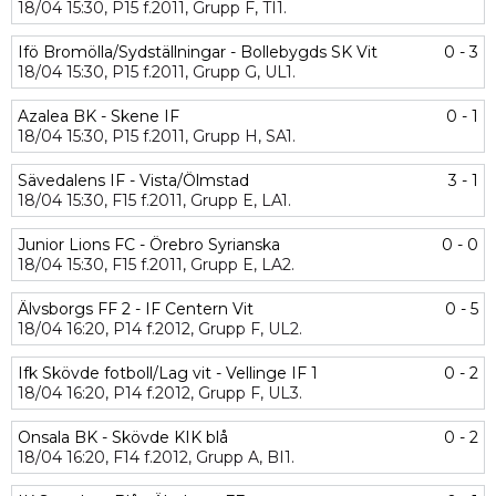
18/04
15:30,
P15 f.2011,
Grupp F,
TI1.
Ifö Bromölla/Sydställningar - Bollebygds SK Vit
0 - 3
18/04
15:30,
P15 f.2011,
Grupp G,
UL1.
Azalea BK - Skene IF
0 - 1
18/04
15:30,
P15 f.2011,
Grupp H,
SA1.
Sävedalens IF - Vista/Ölmstad
3 - 1
18/04
15:30,
F15 f.2011,
Grupp E,
LA1.
Junior Lions FC - Örebro Syrianska
0 - 0
18/04
15:30,
F15 f.2011,
Grupp E,
LA2.
Älvsborgs FF 2 - IF Centern Vit
0 - 5
18/04
16:20,
P14 f.2012,
Grupp F,
UL2.
Ifk Skövde fotboll/Lag vit - Vellinge IF 1
0 - 2
18/04
16:20,
P14 f.2012,
Grupp F,
UL3.
Onsala BK - Skövde KIK blå
0 - 2
18/04
16:20,
F14 f.2012,
Grupp A,
BI1.