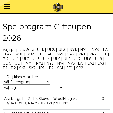
Spelprogram Giffcupen
2026
Välj spelplats:
Alla
|
UL1.
|
UL2.
|
UL3.
|
NY1.
|
NY2.
|
NY3.
|
LA1.
|
LA2.
|
KU1.
|
KU2.
|
TI1.
|
SA1.
|
SP1.
|
SP2.
|
VR1.
|
VR2.
|
BI1.
|
BI2.
|
UL1
|
UL2
|
UL3
|
UL4
|
UL5
|
UL6
|
UL7
|
UL8
|
UL9
|
UL10
|
UL11
|
NY1
|
NY2
|
NY3
|
NY4
|
NY5
|
LA1
|
LA2
|
LA3
|
TI1
|
TI2
|
SK1
|
SK2
|
IP1
|
IP2
|
SA1
|
SP1
|
SP2
Dölj klara matcher
Älvsborgs FF 2 - Ifk Skövde fotboll/Lag vit
0 - 1
18/04
08:00,
P14 f.2012,
Grupp F,
NY1.