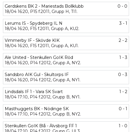
Gerdskens BK 2 - Mariestads Bollklubb
0 - 0
18/04
16:20,
P15 f.2011,
Grupp H,
TI1.
Lerums IS - Spydeberg IL N
3 - 1
18/04
16:20,
F15 f.2011,
Grupp A,
KU2.
Vimmerby IF - Skövde KIK
2 - 2
18/04
16:20,
F15 f.2011,
Grupp A,
KU1.
Ale United - Stenkullen GoIK Röd
1 - 3
18/04
16:20,
P14 f.2012,
Grupp A,
NY2.
Sandsbro AIK Gul - Skultorps IF
0 - 3
18/04
16:20,
P14 f.2012,
Grupp A,
NY1.
Lindsdals IF 1 - Vara SK Svart
1 - 2
18/04
17:10,
P14 f.2012,
Grupp B,
NY1.
Masthuggets BK - Nödinge SK
0 - 1
18/04
17:10,
P14 f.2012,
Grupp B,
NY2.
Stenkullen GoIK Blå - Älvsborg FF 1
1 - 0
18/04
17:10,
P14 f.2012,
Grupp G,
UL3.