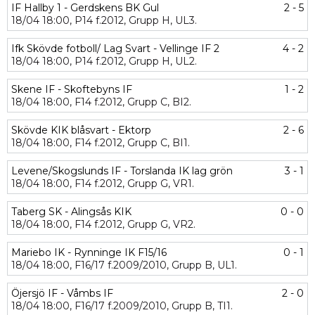
IF Hallby 1 - Gerdskens BK Gul
2 - 5
18/04
18:00,
P14 f.2012,
Grupp H,
UL3.
Ifk Skövde fotboll/ Lag Svart - Vellinge IF 2
4 - 2
18/04
18:00,
P14 f.2012,
Grupp H,
UL2.
Skene IF - Skoftebyns IF
1 - 2
18/04
18:00,
F14 f.2012,
Grupp C,
BI2.
Skövde KIK blåsvart - Ektorp
2 - 6
18/04
18:00,
F14 f.2012,
Grupp C,
BI1.
Levene/Skogslunds IF - Torslanda IK lag grön
3 - 1
18/04
18:00,
F14 f.2012,
Grupp G,
VR1.
Taberg SK - Alingsås KIK
0 - 0
18/04
18:00,
F14 f.2012,
Grupp G,
VR2.
Mariebo IK - Rynninge IK F15/16
0 - 1
18/04
18:00,
F16/17 f.2009/2010,
Grupp B,
UL1.
Öjersjö IF - Våmbs IF
2 - 0
18/04
18:00,
F16/17 f.2009/2010,
Grupp B,
TI1.