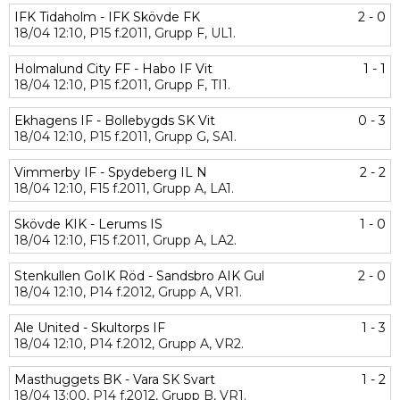
IFK Tidaholm - IFK Skövde FK
2 - 0
18/04
12:10,
P15 f.2011,
Grupp F,
UL1.
Holmalund City FF - Habo IF Vit
1 - 1
18/04
12:10,
P15 f.2011,
Grupp F,
TI1.
Ekhagens IF - Bollebygds SK Vit
0 - 3
18/04
12:10,
P15 f.2011,
Grupp G,
SA1.
Vimmerby IF - Spydeberg IL N
2 - 2
18/04
12:10,
F15 f.2011,
Grupp A,
LA1.
Skövde KIK - Lerums IS
1 - 0
18/04
12:10,
F15 f.2011,
Grupp A,
LA2.
Stenkullen GoIK Röd - Sandsbro AIK Gul
2 - 0
18/04
12:10,
P14 f.2012,
Grupp A,
VR1.
Ale United - Skultorps IF
1 - 3
18/04
12:10,
P14 f.2012,
Grupp A,
VR2.
Masthuggets BK - Vara SK Svart
1 - 2
18/04
13:00,
P14 f.2012,
Grupp B,
VR1.