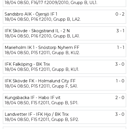
18/04
08:50,
F16/17 f.2009/2010,
Grupp B,
UL1.
Sandsbro AIK - Öjersjö IF 1
0 - 2
18/04
08:50,
P16 f.2010,
Grupp B,
LA2.
IFK Skövde - Skogstrand IL - 2 N
3 - 1
18/04
08:50,
P16 f.2010,
Grupp B,
LA1.
Marieholm IK 1 - Snöstorp Nyhem FF
1 - 1
18/04
08:50,
P15 f.2011,
Grupp B,
KU2.
IFK Falköping - BK Trix
3 - 0
18/04
08:50,
P15 f.2011,
Grupp B,
KU1.
IFK Skövde FK - Holmalund City FF
1 - 0
18/04
08:50,
P15 f.2011,
Grupp F,
SA1.
Kungsbacka IF - Habo IF vit
2 - 0
18/04
08:50,
F15 f.2011,
Grupp B,
SP1.
Landvetter IF - IFK Hjo / BK Trix
3 - 0
18/04
08:50,
F15 f.2011,
Grupp B,
SP2.