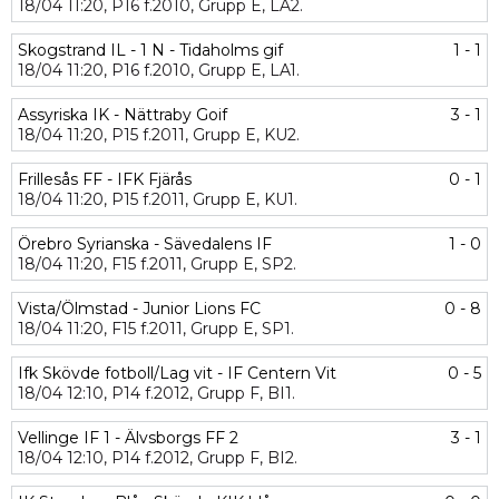
18/04
11:20,
P16 f.2010,
Grupp E,
LA2.
Skogstrand IL - 1 N - Tidaholms gif
1 - 1
18/04
11:20,
P16 f.2010,
Grupp E,
LA1.
Assyriska IK - Nättraby Goif
3 - 1
18/04
11:20,
P15 f.2011,
Grupp E,
KU2.
Frillesås FF - IFK Fjärås
0 - 1
18/04
11:20,
P15 f.2011,
Grupp E,
KU1.
Örebro Syrianska - Sävedalens IF
1 - 0
18/04
11:20,
F15 f.2011,
Grupp E,
SP2.
Vista/Ölmstad - Junior Lions FC
0 - 8
18/04
11:20,
F15 f.2011,
Grupp E,
SP1.
Ifk Skövde fotboll/Lag vit - IF Centern Vit
0 - 5
18/04
12:10,
P14 f.2012,
Grupp F,
BI1.
Vellinge IF 1 - Älvsborgs FF 2
3 - 1
18/04
12:10,
P14 f.2012,
Grupp F,
BI2.