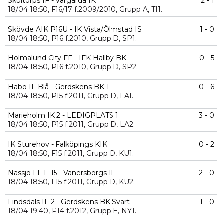
Skultorps IF - Vårgårda IK
2 - 1
18/04
18:50,
F16/17 f.2009/2010,
Grupp A,
TI1.
Skövde AIK P16U - IK Vista/Ölmstad IS
1 - 0
18/04
18:50,
P16 f.2010,
Grupp D,
SP1.
Holmalund City FF - IFK Hallby BK
0 - 5
18/04
18:50,
P16 f.2010,
Grupp D,
SP2.
Habo IF Blå - Gerdskens BK 1
0 - 6
18/04
18:50,
P15 f.2011,
Grupp D,
LA1.
Marieholm IK 2 - LEDIGPLATS 1
3 - 0
18/04
18:50,
P15 f.2011,
Grupp D,
LA2.
IK Sturehov - Falköpings KIK
0 - 2
18/04
18:50,
F15 f.2011,
Grupp D,
KU1.
Nässjö FF F-15 - Vänersborgs IF
2 - 0
18/04
18:50,
F15 f.2011,
Grupp D,
KU2.
Lindsdals IF 2 - Gerdskens BK Svart
1 - 0
18/04
19:40,
P14 f.2012,
Grupp E,
NY1.