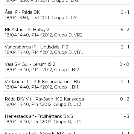
18/04
13:50,
F15 f.2011,
Grupp C,
LA2.
Åsa IF - Råda BK
0 - 1
18/04
13:50,
F15 f.2011,
Grupp C,
LA1.
Bk Astrio - IF Hallby 2
5 - 2
18/04
14:40,
P14 f.2012,
Grupp D,
VR2.
Vänersborgs IF - Lindsdals IF 3
2 - 1
18/04
14:40,
P14 f.2012,
Grupp D,
VR1.
Vara SK Gul - Lerum IS 2
0 - 0
18/04
14:40,
P14 f.2012,
Grupp I,
BI2.
Vetlanda FF - IFK Kristinehamn - Blå
2 - 1
18/04
14:40,
P14 f.2012,
Grupp I,
BI1.
Råda BK/ Vit - Rävåsen IK 2 Karlskoga
0 - 2
18/04
14:40,
F14 f.2012,
Grupp D,
UL3.
Herrestads aif - Trollhättans BoIS
1 - 3
18/04
14:40,
F14 f.2012,
Grupp D,
UL2.
Sotenäs fotboll - Skövde KIK svart
3 - 1