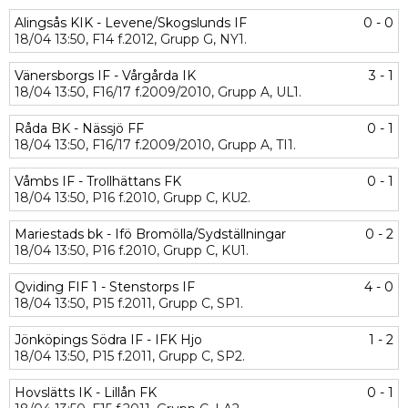
Alingsås KIK - Levene/Skogslunds IF
0 - 0
18/04
13:50,
F14 f.2012,
Grupp G,
NY1.
Vänersborgs IF - Vårgårda IK
3 - 1
18/04
13:50,
F16/17 f.2009/2010,
Grupp A,
UL1.
Råda BK - Nässjö FF
0 - 1
18/04
13:50,
F16/17 f.2009/2010,
Grupp A,
TI1.
Våmbs IF - Trollhättans FK
0 - 1
18/04
13:50,
P16 f.2010,
Grupp C,
KU2.
Mariestads bk - Ifö Bromölla/Sydställningar
0 - 2
18/04
13:50,
P16 f.2010,
Grupp C,
KU1.
Qviding FIF 1 - Stenstorps IF
4 - 0
18/04
13:50,
P15 f.2011,
Grupp C,
SP1.
Jönköpings Södra IF - IFK Hjo
1 - 2
18/04
13:50,
P15 f.2011,
Grupp C,
SP2.
Hovslätts IK - Lillån FK
0 - 1