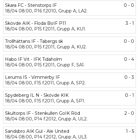
Skara FC - Stenstorps IF
0 - 0
18/04
08:00,
P16 f.2010,
Grupp A,
LA2.
Skövde AIK - Floda BoIF P11
3 - 1
18/04
08:00,
P15 f.2011,
Grupp A,
KU1.
Trollhättans IF - Tabergs sk
0 - 0
18/04
08:00,
P15 f.2011,
Grupp A,
KU2.
Habo IF Vit - IFK Tidaholm
0 - 4
18/04
08:00,
P15 f.2011,
Grupp F,
SA1.
Lerums IS - Vimmerby IF
0 - 3
18/04
08:00,
F15 f.2011,
Grupp A,
SP2.
Spydeberg IL N - Skövde KIK
0 - 1
18/04
08:00,
F15 f.2011,
Grupp A,
SP1.
Skultorps IF - Stenkullen GoIK Röd
2 - 0
18/04
08:00,
P14 f.2012,
Grupp A,
UL2.
Sandsbro AIK Gul - Ale United
1 - 5
18/04
08:00,
P14 f.2012,
Grupp A,
UL3.