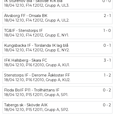
IK Sturehov Blå - Skövde KIK blå
0 - 0
18/04
12:10,
F14 f.2012,
Grupp A,
UL3.
Älvsborg FF - Onsala BK
2 - 1
18/04
12:10,
F14 f.2012,
Grupp A,
UL2.
TG&IF - Stenstorps IF
1 - 0
18/04
12:10,
F14 f.2012,
Grupp E,
NY1.
Kungsbacka IF - Torslanda IK lag blå
0 - 1
18/04
12:10,
F14 f.2012,
Grupp E,
NY2.
IFK Hallsberg - Skara FC
3 - 1
18/04
12:10,
P16 f.2010,
Grupp A,
KU1.
Stenstorps IF - Derome Åskloster FF
1 - 2
18/04
12:10,
P16 f.2010,
Grupp A,
KU2.
Floda BoIF P11 - Trollhättans IF
0 - 2
18/04
12:10,
P15 f.2011,
Grupp A,
SP1.
Tabergs sk - Skövde AIK
0 - 2
18/04
12:10,
P15 f.2011,
Grupp A,
SP2.