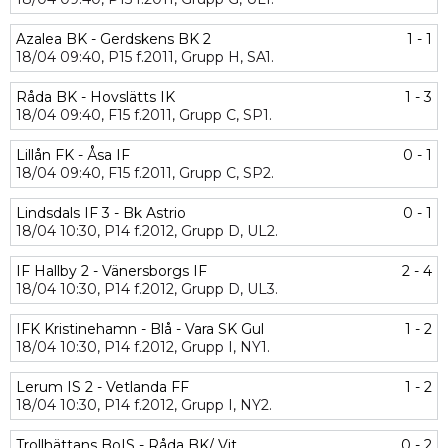
Azalea BK - Gerdskens BK 2
1 - 1
18/04
09:40,
P15 f.2011,
Grupp H,
SA1.
Råda BK - Hovslätts IK
1 - 3
18/04
09:40,
F15 f.2011,
Grupp C,
SP1.
Lillån FK - Åsa IF
0 - 1
18/04
09:40,
F15 f.2011,
Grupp C,
SP2.
Lindsdals IF 3 - Bk Astrio
0 - 1
18/04
10:30,
P14 f.2012,
Grupp D,
UL2.
IF Hallby 2 - Vänersborgs IF
2 - 4
18/04
10:30,
P14 f.2012,
Grupp D,
UL3.
IFK Kristinehamn - Blå - Vara SK Gul
1 - 2
18/04
10:30,
P14 f.2012,
Grupp I,
NY1.
Lerum IS 2 - Vetlanda FF
1 - 2
18/04
10:30,
P14 f.2012,
Grupp I,
NY2.
Trollhättans BoIS - Råda BK/ Vit
0 - 2