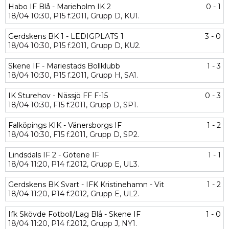
Habo IF Blå - Marieholm IK 2
0 - 1
18/04
10:30,
P15 f.2011,
Grupp D,
KU1.
Gerdskens BK 1 - LEDIGPLATS 1
3 - 0
18/04
10:30,
P15 f.2011,
Grupp D,
KU2.
Skene IF - Mariestads Bollklubb
1 - 3
18/04
10:30,
P15 f.2011,
Grupp H,
SA1.
IK Sturehov - Nässjö FF F-15
0 - 3
18/04
10:30,
F15 f.2011,
Grupp D,
SP1.
Falköpings KIK - Vänersborgs IF
1 - 2
18/04
10:30,
F15 f.2011,
Grupp D,
SP2.
Lindsdals IF 2 - Götene IF
1 - 1
18/04
11:20,
P14 f.2012,
Grupp E,
UL3.
Gerdskens BK Svart - IFK Kristinehamn - Vit
1 - 2
18/04
11:20,
P14 f.2012,
Grupp E,
UL2.
Ifk Skövde Fotboll/Lag Blå - Skene IF
1 - 0
18/04
11:20,
P14 f.2012,
Grupp J,
NY1.