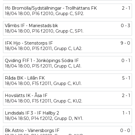
Ifö Bromölla/Sydställningar - Trollhättans FK
2 - 1
18/04
18:00,
P16 f.2010,
Grupp C,
SP2.
Våmbs IF - Mariestads bk
0 - 3
18/04
18:00,
P16 f.2010,
Grupp C,
SP1.
IFK Hjo - Stenstorps IF
9 - 0
18/04
18:00,
P15 f.2011,
Grupp C,
LA2.
Qviding FIF 1 - Jönköpings Södra IF
0 - 1
18/04
18:00,
P15 f.2011,
Grupp C,
LA1.
Råda BK - Lillån FK
5 - 1
18/04
18:00,
F15 f.2011,
Grupp C,
KU1.
Hovslätts IK - Åsa IF
2 - 1
18/04
18:00,
F15 f.2011,
Grupp C,
KU2.
Lindsdals IF 3 - IF Hallby 2
1 - 1
18/04
18:50,
P14 f.2012,
Grupp D,
NY1.
Bk Astrio - Vänersborgs IF
0 - 0