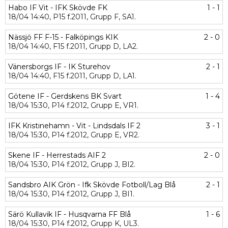
Habo IF Vit - IFK Skövde FK
1 - 1
18/04
14:40,
P15 f.2011,
Grupp F,
SA1.
Nässjö FF F-15 - Falköpings KIK
2 - 0
18/04
14:40,
F15 f.2011,
Grupp D,
LA2.
Vänersborgs IF - IK Sturehov
2 - 1
18/04
14:40,
F15 f.2011,
Grupp D,
LA1.
Götene IF - Gerdskens BK Svart
1 - 4
18/04
15:30,
P14 f.2012,
Grupp E,
VR1.
IFK Kristinehamn - Vit - Lindsdals IF 2
3 - 1
18/04
15:30,
P14 f.2012,
Grupp E,
VR2.
Skene IF - Herrestads AIF 2
2 - 0
18/04
15:30,
P14 f.2012,
Grupp J,
BI2.
Sandsbro AIK Grön - Ifk Skövde Fotboll/Lag Blå
2 - 1
18/04
15:30,
P14 f.2012,
Grupp J,
BI1.
Särö Kullavik IF - Husqvarna FF Blå
1 - 6
18/04
15:30,
P14 f.2012,
Grupp K,
UL3.