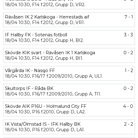
18/04
10:30,
F14 f.2012,
Grupp D,
VR2.
Rävåsen IK 2 Karlskoga - Herrestads aif
7 - 1
18/04
10:30,
F14 f.2012,
Grupp D,
VR1.
IF Hallby FK - Sotenäs fotboll
3 - 3
18/04
10:30,
F14 f.2012,
Grupp H,
BI2.
Skövde KIK svart - Rävåsen IK 1 Karlskoga
0 - 2
18/04
10:30,
F14 f.2012,
Grupp H,
BI1.
Vårgårda IK - Nässjö FF
1 - 2
18/04
10:30,
F16/17 f.2009/2010,
Grupp A,
UL1.
Skultorps IF - Råda BK
0 - 2
18/04
10:30,
F16/17 f.2009/2010,
Grupp A,
TI1.
Skövde AIK P16U - Holmalund City FF
4 - 0
18/04
10:30,
P16 f.2010,
Grupp D,
LA2.
IK Vista/Ölmstad IS - IFK Hallby BK
2 - 2
18/04
10:30,
P16 f.2010,
Grupp D,
LA1.