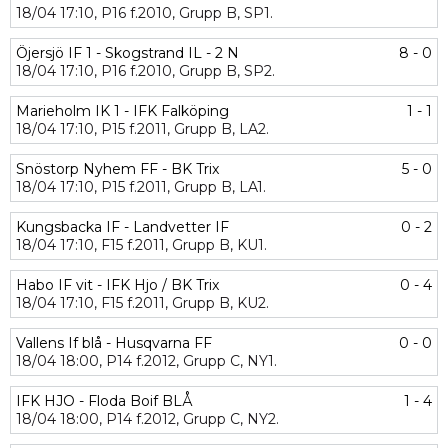
18/04
17:10,
P16 f.2010,
Grupp B,
SP1.
Öjersjö IF 1 - Skogstrand IL - 2 N
8 - 0
18/04
17:10,
P16 f.2010,
Grupp B,
SP2.
Marieholm IK 1 - IFK Falköping
1 - 1
18/04
17:10,
P15 f.2011,
Grupp B,
LA2.
Snöstorp Nyhem FF - BK Trix
5 - 0
18/04
17:10,
P15 f.2011,
Grupp B,
LA1.
Kungsbacka IF - Landvetter IF
0 - 2
18/04
17:10,
F15 f.2011,
Grupp B,
KU1.
Habo IF vit - IFK Hjo / BK Trix
0 - 4
18/04
17:10,
F15 f.2011,
Grupp B,
KU2.
Vallens If blå - Husqvarna FF
0 - 0
18/04
18:00,
P14 f.2012,
Grupp C,
NY1.
IFK HJO - Floda Boif BLÅ
1 - 4
18/04
18:00,
P14 f.2012,
Grupp C,
NY2.