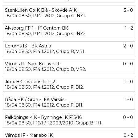
Stenkullen GoIK Blå - Skövde AIK
5 - 0
18/04
08:50,
P14 f.2012,
Grupp G,
NY1.
Älvsborg FF 1 - IF Centern Blå
1 - 2
18/04
08:50,
P14 f.2012,
Grupp G,
NY2.
Lerums IS - BK Astrio
2 - 0
18/04
08:50,
F14 f.2012,
Grupp B,
VR1.
Våmbs If - Särö Kullavik IF
0 - 0
18/04
08:50,
F14 f.2012,
Grupp B,
VR2.
Jitex BK - Vallens IF F12
1 - 0
18/04
08:50,
F14 f.2012,
Grupp F,
BI2.
Råda BK / Grön - IFK Värsås
1 - 0
18/04
08:50,
F14 f.2012,
Grupp F,
BI1.
Falköpings KIK - Rynninge IK F15/16
0 - 0
18/04
08:50,
F16/17 f.2009/2010,
Grupp B,
TI1.
Våmbs IF - Mariebo IK
0 - 2