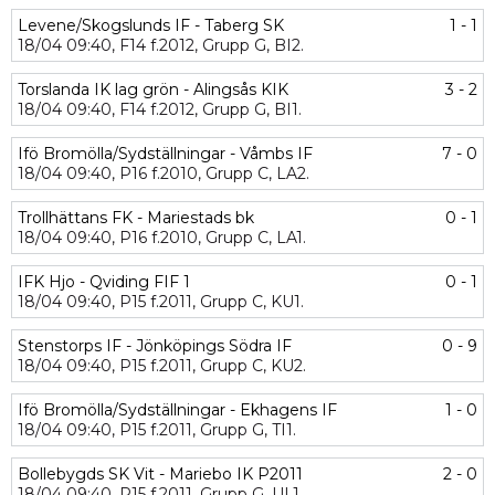
Levene/Skogslunds IF - Taberg SK
1 - 1
18/04
09:40,
F14 f.2012,
Grupp G,
BI2.
Torslanda IK lag grön - Alingsås KIK
3 - 2
18/04
09:40,
F14 f.2012,
Grupp G,
BI1.
Ifö Bromölla/Sydställningar - Våmbs IF
7 - 0
18/04
09:40,
P16 f.2010,
Grupp C,
LA2.
Trollhättans FK - Mariestads bk
0 - 1
18/04
09:40,
P16 f.2010,
Grupp C,
LA1.
IFK Hjo - Qviding FIF 1
0 - 1
18/04
09:40,
P15 f.2011,
Grupp C,
KU1.
Stenstorps IF - Jönköpings Södra IF
0 - 9
18/04
09:40,
P15 f.2011,
Grupp C,
KU2.
Ifö Bromölla/Sydställningar - Ekhagens IF
1 - 0
18/04
09:40,
P15 f.2011,
Grupp G,
TI1.
Bollebygds SK Vit - Mariebo IK P2011
2 - 0
18/04
09:40,
P15 f.2011,
Grupp G,
UL1.