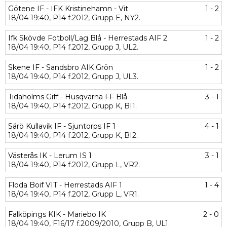
Götene IF - IFK Kristinehamn - Vit
1 - 2
18/04
19:40,
P14 f.2012,
Grupp E,
NY2.
Ifk Skövde Fotboll/Lag Blå - Herrestads AIF 2
1 - 2
18/04
19:40,
P14 f.2012,
Grupp J,
UL2.
Skene IF - Sandsbro AIK Grön
1 - 2
18/04
19:40,
P14 f.2012,
Grupp J,
UL3.
Tidaholms Giff - Husqvarna FF Blå
3 - 1
18/04
19:40,
P14 f.2012,
Grupp K,
BI1.
Särö Kullavik IF - Sjuntorps IF 1
4 - 1
18/04
19:40,
P14 f.2012,
Grupp K,
BI2.
Västerås IK - Lerum IS 1
3 - 1
18/04
19:40,
P14 f.2012,
Grupp L,
VR2.
Floda Boif VIT - Herrestads AIF 1
1 - 4
18/04
19:40,
P14 f.2012,
Grupp L,
VR1.
Falköpings KIK - Mariebo IK
2 - 0
18/04
19:40,
F16/17 f.2009/2010,
Grupp B,
UL1.