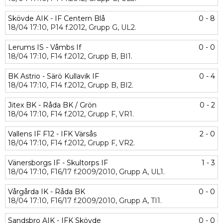
Skövde AIK - IF Centern Blå
0 - 8
18/04
17:10,
P14 f.2012,
Grupp G,
UL2.
Lerums IS - Våmbs If
0 - 0
18/04
17:10,
F14 f.2012,
Grupp B,
BI1.
BK Astrio - Särö Kullavik IF
0 - 4
18/04
17:10,
F14 f.2012,
Grupp B,
BI2.
Jitex BK - Råda BK / Grön
0 - 2
18/04
17:10,
F14 f.2012,
Grupp F,
VR1.
Vallens IF F12 - IFK Värsås
2 - 0
18/04
17:10,
F14 f.2012,
Grupp F,
VR2.
Vänersborgs IF - Skultorps IF
1 - 3
18/04
17:10,
F16/17 f.2009/2010,
Grupp A,
UL1.
Vårgårda IK - Råda BK
0 - 0
18/04
17:10,
F16/17 f.2009/2010,
Grupp A,
TI1.
Sandsbro AIK - IFK Skövde
0 - 0