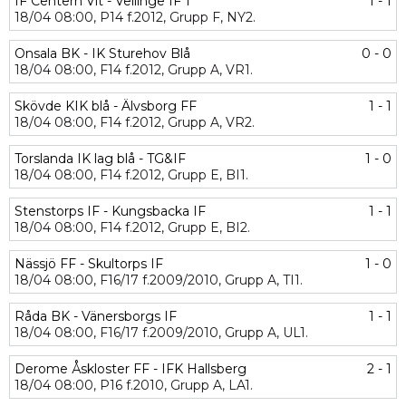
IF Centern Vit - Vellinge IF 1
1 - 1
18/04
08:00,
P14 f.2012,
Grupp F,
NY2.
Onsala BK - IK Sturehov Blå
0 - 0
18/04
08:00,
F14 f.2012,
Grupp A,
VR1.
Skövde KIK blå - Älvsborg FF
1 - 1
18/04
08:00,
F14 f.2012,
Grupp A,
VR2.
Torslanda IK lag blå - TG&IF
1 - 0
18/04
08:00,
F14 f.2012,
Grupp E,
BI1.
Stenstorps IF - Kungsbacka IF
1 - 1
18/04
08:00,
F14 f.2012,
Grupp E,
BI2.
Nässjö FF - Skultorps IF
1 - 0
18/04
08:00,
F16/17 f.2009/2010,
Grupp A,
TI1.
Råda BK - Vänersborgs IF
1 - 1
18/04
08:00,
F16/17 f.2009/2010,
Grupp A,
UL1.
Derome Åskloster FF - IFK Hallsberg
2 - 1
18/04
08:00,
P16 f.2010,
Grupp A,
LA1.