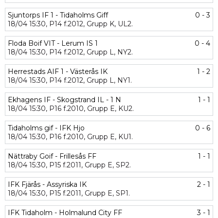
Sjuntorps IF 1 - Tidaholms Giff
0 - 3
18/04
15:30,
P14 f.2012,
Grupp K,
UL2.
Floda Boif VIT - Lerum IS 1
0 - 4
18/04
15:30,
P14 f.2012,
Grupp L,
NY2.
Herrestads AIF 1 - Västerås IK
1 - 2
18/04
15:30,
P14 f.2012,
Grupp L,
NY1.
Ekhagens IF - Skogstrand IL - 1 N
1 - 1
18/04
15:30,
P16 f.2010,
Grupp E,
KU2.
Tidaholms gif - IFK Hjo
0 - 6
18/04
15:30,
P16 f.2010,
Grupp E,
KU1.
Nättraby Goif - Frillesås FF
1 - 1
18/04
15:30,
P15 f.2011,
Grupp E,
SP2.
IFK Fjärås - Assyriska IK
2 - 1
18/04
15:30,
P15 f.2011,
Grupp E,
SP1.
IFK Tidaholm - Holmalund City FF
3 - 1