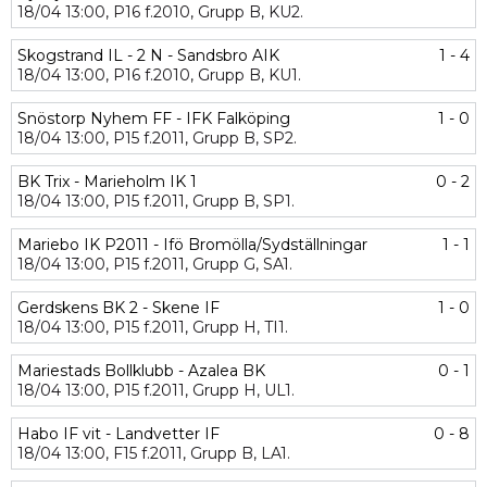
18/04
13:00,
P16 f.2010,
Grupp B,
KU2.
Skogstrand IL - 2 N - Sandsbro AIK
1 - 4
18/04
13:00,
P16 f.2010,
Grupp B,
KU1.
Snöstorp Nyhem FF - IFK Falköping
1 - 0
18/04
13:00,
P15 f.2011,
Grupp B,
SP2.
BK Trix - Marieholm IK 1
0 - 2
18/04
13:00,
P15 f.2011,
Grupp B,
SP1.
Mariebo IK P2011 - Ifö Bromölla/Sydställningar
1 - 1
18/04
13:00,
P15 f.2011,
Grupp G,
SA1.
Gerdskens BK 2 - Skene IF
1 - 0
18/04
13:00,
P15 f.2011,
Grupp H,
TI1.
Mariestads Bollklubb - Azalea BK
0 - 1
18/04
13:00,
P15 f.2011,
Grupp H,
UL1.
Habo IF vit - Landvetter IF
0 - 8
18/04
13:00,
F15 f.2011,
Grupp B,
LA1.