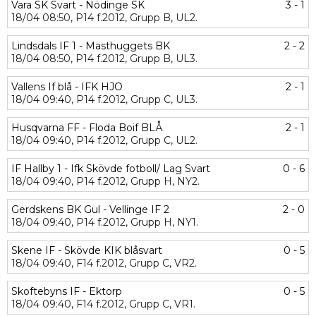
Vara SK Svart - Nödinge SK
3 - 1
18/04
08:50,
P14 f.2012,
Grupp B,
UL2.
Lindsdals IF 1 - Masthuggets BK
2 - 2
18/04
08:50,
P14 f.2012,
Grupp B,
UL3.
Vallens If blå - IFK HJO
2 - 1
18/04
09:40,
P14 f.2012,
Grupp C,
UL3.
Husqvarna FF - Floda Boif BLÅ
2 - 1
18/04
09:40,
P14 f.2012,
Grupp C,
UL2.
IF Hallby 1 - Ifk Skövde fotboll/ Lag Svart
0 - 6
18/04
09:40,
P14 f.2012,
Grupp H,
NY2.
Gerdskens BK Gul - Vellinge IF 2
2 - 0
18/04
09:40,
P14 f.2012,
Grupp H,
NY1.
Skene IF - Skövde KIK blåsvart
0 - 5
18/04
09:40,
F14 f.2012,
Grupp C,
VR2.
Skoftebyns IF - Ektorp
0 - 5
18/04
09:40,
F14 f.2012,
Grupp C,
VR1.