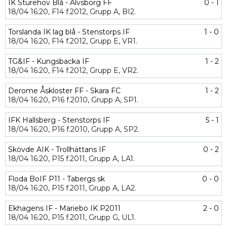
IK Sturehov Blå - Älvsborg FF
0 - 1
18/04
16:20,
F14 f.2012,
Grupp A,
BI2.
Torslanda IK lag blå - Stenstorps IF
1 - 0
18/04
16:20,
F14 f.2012,
Grupp E,
VR1.
TG&IF - Kungsbacka IF
1 - 2
18/04
16:20,
F14 f.2012,
Grupp E,
VR2.
Derome Åskloster FF - Skara FC
1 - 2
18/04
16:20,
P16 f.2010,
Grupp A,
SP1.
IFK Hallsberg - Stenstorps IF
5 - 1
18/04
16:20,
P16 f.2010,
Grupp A,
SP2.
Skövde AIK - Trollhättans IF
0 - 2
18/04
16:20,
P15 f.2011,
Grupp A,
LA1.
Floda BoIF P11 - Tabergs sk
0 - 0
18/04
16:20,
P15 f.2011,
Grupp A,
LA2.
Ekhagens IF - Mariebo IK P2011
2 - 0
18/04
16:20,
P15 f.2011,
Grupp G,
UL1.