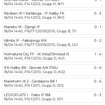
18/04
14:40,
F14 f.2012,
Grupp H,
NY1.
Rävåsen IK 1 Karlskoga - IF Hallby FK
0 - 3
18/04
14:40,
F14 f.2012,
Grupp H,
NY2.
Mariebo IK - Öjersjö IF
0 - 1
18/04
14:40,
F16/17 f.2009/2010,
Grupp B,
TI1.
Våmbs IF - Falköpings KIK
0 - 2
18/04
14:40,
F16/17 f.2009/2010,
Grupp B,
UL1.
Holmalund City FF - IK Vista/Ölmstad IS
1 - 4
18/04
14:40,
P16 f.2010,
Grupp D,
KU1.
IFK Hallby BK - Skövde AIK P16U
0 - 6
18/04
14:40,
P16 f.2010,
Grupp D,
KU2.
Marieholm IK 2 - Gerdskens BK 1
0 - 6
18/04
14:40,
P15 f.2011,
Grupp D,
SP2.
LEDIGPLATS 1 - Habo IF Blå
0 - 3
18/04
14:40,
P15 f.2011,
Grupp D,
SP1.