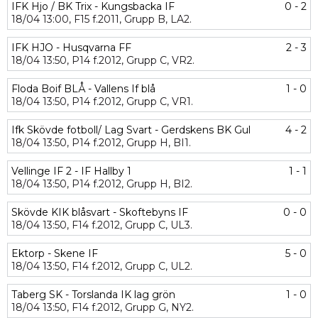
IFK Hjo / BK Trix - Kungsbacka IF
0 - 2
18/04
13:00,
F15 f.2011,
Grupp B,
LA2.
IFK HJO - Husqvarna FF
2 - 3
18/04
13:50,
P14 f.2012,
Grupp C,
VR2.
Floda Boif BLÅ - Vallens If blå
1 - 0
18/04
13:50,
P14 f.2012,
Grupp C,
VR1.
Ifk Skövde fotboll/ Lag Svart - Gerdskens BK Gul
4 - 2
18/04
13:50,
P14 f.2012,
Grupp H,
BI1.
Vellinge IF 2 - IF Hallby 1
1 - 1
18/04
13:50,
P14 f.2012,
Grupp H,
BI2.
Skövde KIK blåsvart - Skoftebyns IF
0 - 0
18/04
13:50,
F14 f.2012,
Grupp C,
UL3.
Ektorp - Skene IF
5 - 0
18/04
13:50,
F14 f.2012,
Grupp C,
UL2.
Taberg SK - Torslanda IK lag grön
1 - 0
18/04
13:50,
F14 f.2012,
Grupp G,
NY2.