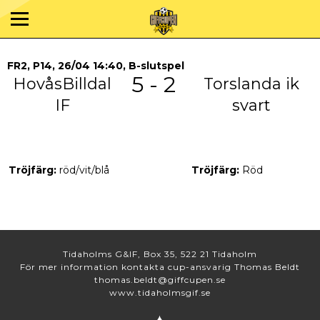
FR2, P14, 26/04 14:40, B-slutspel
5 - 2
HovåsBilldal
Torslanda ik
IF
svart
Tröjfärg:
röd/vit/blå
Tröjfärg:
Röd
Tidaholms G&IF, Box 35, 522 21 Tidaholm
För mer information kontakta cup-ansvarig Thomas Beldt
thomas.beldt@giffcupen.se
www.tidaholmsgif.se