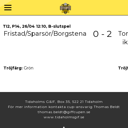
TI2, P14, 26/04 12:10, B-slutspel
0 - 2
Fristad/Sparsör/Borgstena
To
ik
Tröjfärg:
Grön
Tröj
Tidaholms G&IF, Box 35, 522 21 Tidaholm
För mer information kontakta cup-ansvarig Thomas Beldt
thomas.beldt@giffcupen.se
www.tidaholmsgif.se