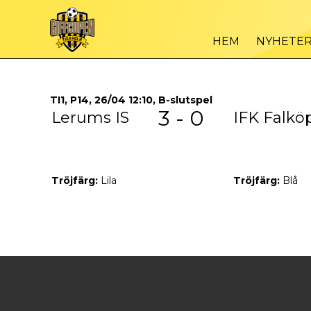
HEM
NYHETE
TI1, P14, 26/04 12:10, B-slutspel
3 - 0
Lerums IS
IFK Falkö
Tröjfärg:
Lila
Tröjfärg:
Blå