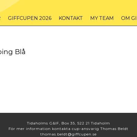
R
GIFFCUPEN 2026
KONTAKT
MY TEAM
OM G
ping Blå
Tidaholms G&IF, Box 35, 522 21 Tidaholm
För mer information kontakta cup-ansvarig Thomas Beldt
thomas.beldt@giffcupen.se