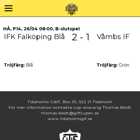
HÅ, P14, 26/04 08:00, B-slutspel
2 - 1
IFK Falköping Blå
Våmbs IF
Tröjfärg:
Blå
Tröjfärg:
Grön
Tidaholms G&IF, Box 35, 522 21 Tidaholm
För mer information kontakta cup-ansvarig Thomas Beldt
thomas.beldt@giffcupen.se
www.tidaholmsgif.se