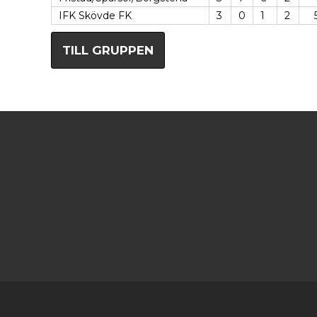
IFK Skövde FK
3
0
1
2
TILL GRUPPEN