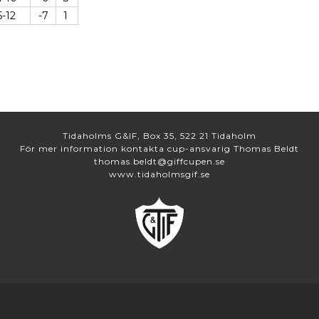
5-12
-7
1
Tidaholms G&IF, Box 35, 522 21 Tidaholm
För mer information kontakta cup-ansvarig Thomas Beldt
thomas.beldt@giffcupen.se
www.tidaholmsgif.se