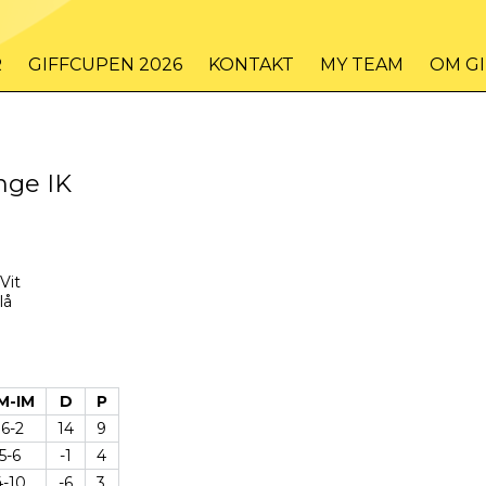
R
GIFFCUPEN 2026
KONTAKT
MY TEAM
OM G
nge IK
Vit
lå
M-IM
D
P
16-2
14
9
5-6
-1
4
4-10
-6
3