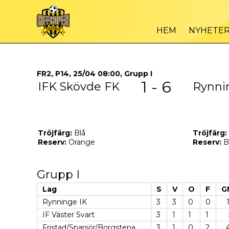
HEM
NYHETE
FR2, P14, 25/04 08:00, Grupp I
1 - 6
IFK Skövde FK
Rynni
Tröjfärg:
Blå
Tröjfärg:
Reserv:
Orange
Reserv:
B
Grupp I
Lag
S
V
O
F
G
Rynninge IK
3
3
0
0
IF Väster Svart
3
1
1
1
Fristad/Sparsör/Borgstena
3
1
0
2